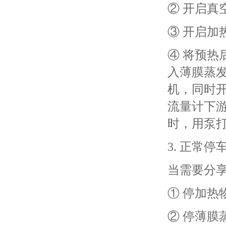
② 开启
③ 开启加
④ 将预热
入薄膜蒸
机，同时
流量计下
时，用泵
3. 正常停
当需要分
① 停加热
② 停薄膜