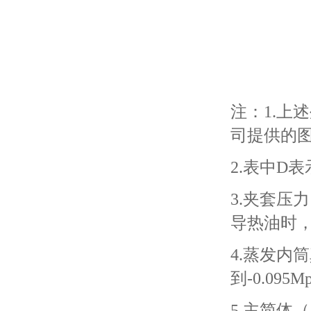
注：1.上
司提供的
2.表中D
3.夹套压
导热油时
4.蒸发内筒
到-0.095M
5.主简体