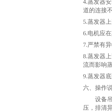
4.蒸发器
道的连接
5.蒸发器
6.电机应
7.严禁有
8.蒸发器
流而影响
9.蒸发器
六、操作
设备吊装
压，排清