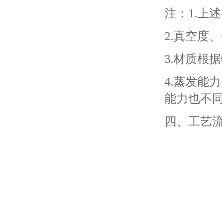
注：1.上
2.真空度
3.材质根
4.蒸发能
能力也不
四、工艺