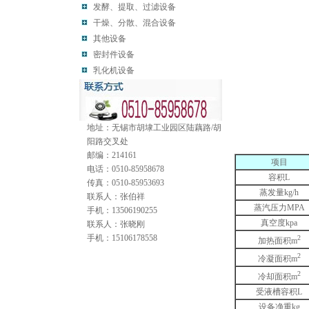
发酵、提取、过滤设备
干燥、分散、混合设备
其他设备
密封件设备
乳化机设备
地址：无锡市胡埭工业园区陆藕路/胡
阳路交叉处
邮编：214161
项目
电话：0510-85958678
容积L
传真：0510-85953693
蒸发量kg/h
联系人：张伯祥
蒸汽压力MPA
手机：13506190255
真空度kpa
联系人：张晓刚
手机：15106178558
2
加热面积m
2
冷凝面积m
2
冷却面积m
受液槽容积L
设备净重kg